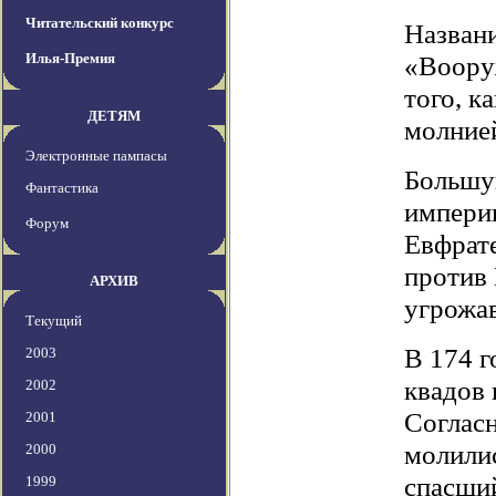
Читательский конкурс
Названи
Илья-Премия
«Воору
того, к
ДЕТЯМ
молнией
Электронные пампасы
Большую
Фантастика
империи
Форум
Евфрате
против 
АРХИВ
угрожа
Текущий
В 174 г
2003
квадов
2002
Согласн
2001
молилис
2000
спасши
1999