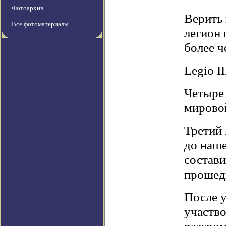
Фотоархив
Верить 
Все фотоматериалы
легион 
более ч
Legio I
Четыре 
мировой
Третий
до наше
состави
прошед
После у
участво