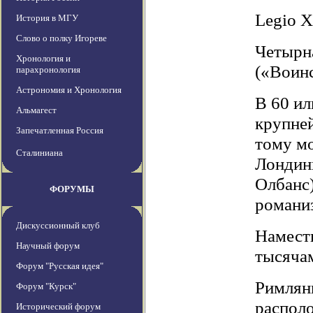
Legio X
История в МГУ
Слово о полку Игореве
Четырна
Хронология и
(«Воинс
парахронология
Астрономия и Хронология
В 60 ил
Альмагест
крупней
Запечатленная Россия
тому м
Сталиниана
Лондин
Олбанс)
ФОРУМЫ
романи
Дискуссионный клуб
Наместн
Научный форум
тысячам
Форум "Русская идея"
Римлян
Форум "Курск"
располо
Исторический форум