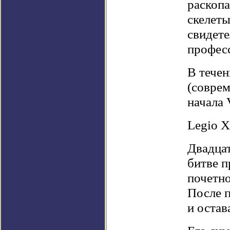
раскоп
скелеты
свидет
профес
В течен
(соврем
начала 
Legio X
Двадцат
битве п
почетно
После п
и остав