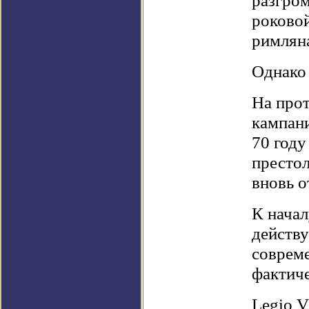
разгром
роковой
римляна
Однако 
На про
кампани
70 году
престол
вновь о
К начал
действ
совреме
фактиче
Legio 