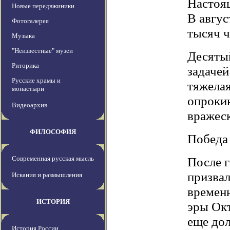
Настоящ
Новые передвжиники
В авгус
Фотогалерея
тысяч ч
Музыка
"Неизвестные" музеи
Десятый
Риторика
задачей
Русские храмы и
тяжелая
монастыри
опрокин
Видеоархив
вражес
ФИЛОСОФИЯ
Победа 
Современная русская мысль
После г
призвал
Искания и размышления
временн
ИСТОРИЯ
эры Окт
еще дол
История России