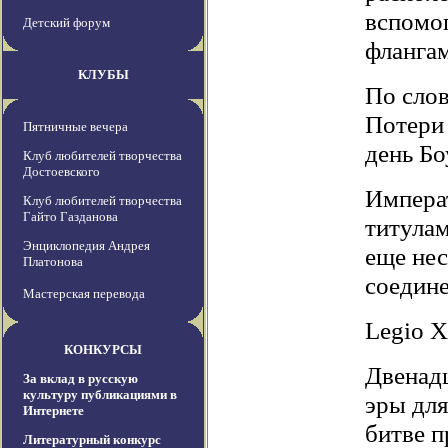
вспомог
Детский форум
флангам
КЛУБЫ
По слов
Потери
Пятничные вечера
день Бо
Клуб любителей творчества
Достоевского
Импера
Клуб любителей творчества
Гайто Газданова
титулам
Энциклопедия Андрея
еще нес
Платонова
соедин
Мастерская перевода
Legio X
КОНКУРСЫ
Двенадц
За вклад в русскую
культуру публикациями в
эры для
Интернете
битве п
Литературный конкурс