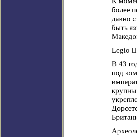
К момен
более п
давно с
быть яз
Македо
Legio I
В 43 го
под ко
императ
крупных
укрепле
Дорсете
Британ
Археоло