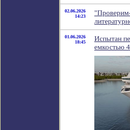
02.06.2026
"Проверим-
14:23
литератур
01.06.2026
Испытан пе
18:45
емкостью 4