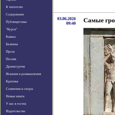
К читателю
Содержание
03.06.2026
Самые гро
Публицистика
09:40
"Курск"
Кавказ
Балканы
Проза
Поэзия
Драматургия
Искания и размышления
Критика
Сомнения и споры
Новые книги
У нас в гостях
Издательство