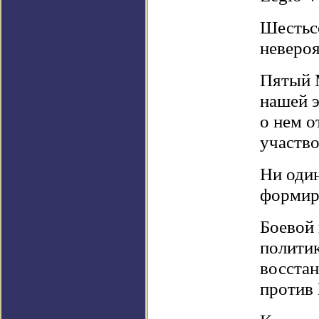
Шестьсо
невероя
Пятый М
нашей э
о нем о
участво
Ни один
формиро
Боевой 
политик
восстан
против