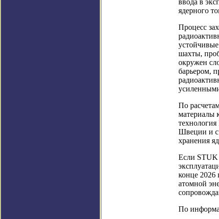
ввода в эк
ядерного т
Процесс за
радиоактив
устойчивые 
шахты, про
окружен сл
барьером, 
радиоактив
усиленными
По расчетам
материалы к
технология 
Швеции и с
хранения яд
Если STUK в
эксплуатаци
конце 2026 
атомной эн
сопровожда
По информац