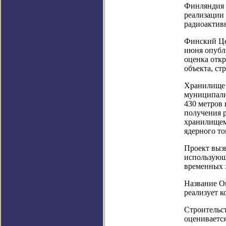
Финляндия 
реализации 
радиоактив
Финский Це
июня опубл
оценка откр
объекта, ст
Хранилище 
муниципали
430 метров 
получения 
хранилищем
ядерного то
Проект выз
использующи
временных 
Название On
реализует к
Строительст
оценивается