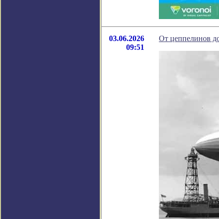
03.06.2026
От цеппелинов до
09:51