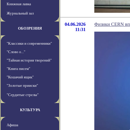
Книжная лавка
Журнальный зал
04.06.2026
Физики CERN впе
ОБОЗРЕНИЯ
11:31
"Классики и современники"
"Слово о..."
"Тайная история творений"
"Книга писем"
"Кошачий ящик"
"Золотые прииски"
"Сердитые стрелы"
КУЛЬТУРА
Афиша