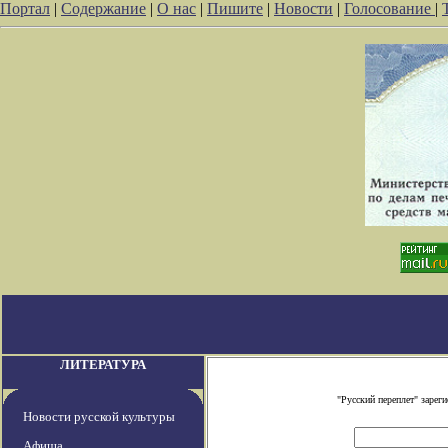
Портал
|
Содержание
|
О нас
|
Пишите
|
Новости
|
Голосование
|
ЛИТЕРАТУРА
"Русский переплет" заре
Новости русской культуры
Афиша