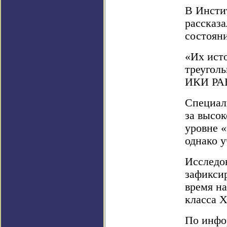
В Инсти
рассказа
состоян
«Их ист
треуголь
ИКИ РА
Специал
за высок
уровне «
однако 
Исследо
зафиксир
время н
класса X
По инфор