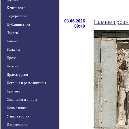
К читателю
Содержание
03.06.2026
Самые грозн
Публицистика
09:40
"Курск"
Кавказ
Балканы
Проза
Поэзия
Драматургия
Искания и размышления
Критика
Сомнения и споры
Новые книги
У нас в гостях
Издательство