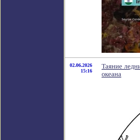
02.06.2026
Таяние ледн
15:16
океана