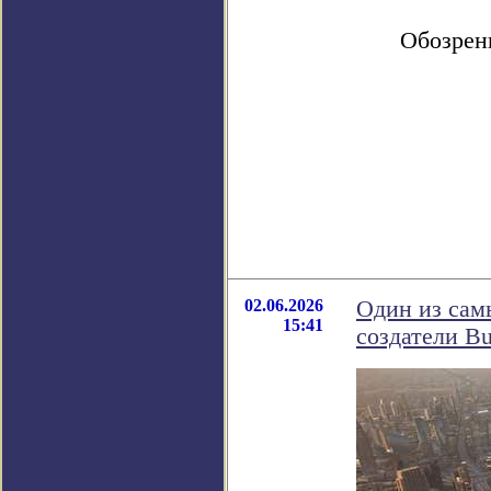
Обозрен
02.06.2026
Один из сам
15:41
создатели Bu