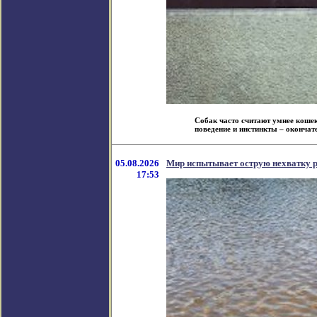
Собак часто считают умнее кошек
поведение и инстинкты – окончате
05.08.2026
Мир испытывает острую нехватку ре
17:53