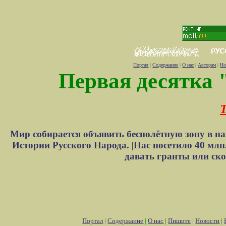
Портал
|
Содержание
|
О нас
|
Авторам
|
Но
Первая десятка 
Т
Мир собирается объявить бесполётную зону в н
Истории Русского Народа.
|
Нас посетило 40 млн
давать гранты или ск
Портал
|
Содержание
|
О нас
|
Пишите
|
Новости
|