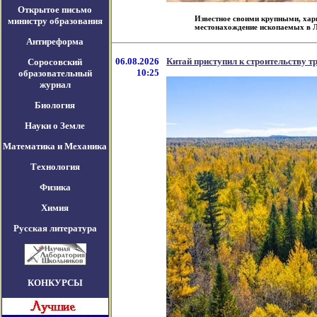
Открытое письмо
Известное своими крупными, ха
министру образования
местонахождение ископаемых в Ла
Антиреформа
06.08.2026
Китай приступил к строительству т
Соросовский
10:25
образовательный
журнал
Биология
Науки о Земле
Математика и Механика
Технология
Физика
Химия
Русская литература
КОНКУРСЫ