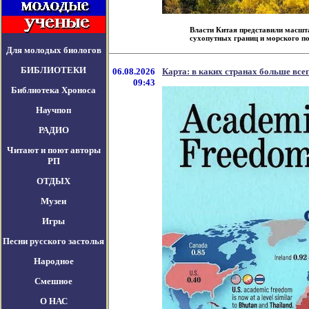
Власти Китая представили масшта
сухопутных границ и морского поб
Для молодых биологов
БИБЛИОТЕКИ
06.08.2026
Карта: в каких странах больше вс
09:43
Библиотека Хроноса
Научпоп
РАДИО
Читают и поют авторы
РП
ОТДЫХ
Музеи
Игры
Песни русского застолья
Народное
Смешное
О НАС