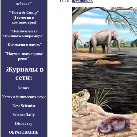
11:24
источников
небесах"
"Terra & Comp"
(Геология и
компьютеры)
"Неизбежность
странного микромира"
"Биология и жизнь"
"Научно-популярное
ревю"
Журналы в
сети:
Nature
Успехи физических наук
New Scientist
ScienceDaily
Discovery
ОБРАЗОВАНИЕ