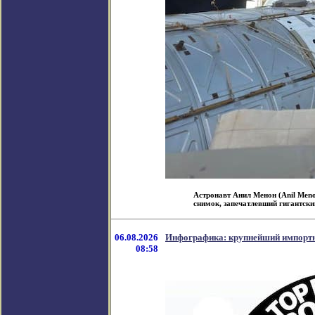
Астронавт Анил Менон (Anil Meno
снимок, запечатлевший гигантский
06.08.2026
Инфографика: крупнейший импортн
08:58