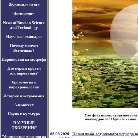
Журнальный зал
Физматлит
News of Russian Science
and Technology
Научные семинары
Почему молчит
Вселенная?
Парниковая катастрофа
Кто перым провел
клонирование?
Хронология и
парахронология
История и астрономия
Альмагест
Наука и культура
Сам факт нашего существования 
миллиардов лет. Одной из самых б
НАУЧНЫЕ
ОБОЗРЕНИЯ
06.08.2026
Новая жаба ледникового периода п
"Физические явления на