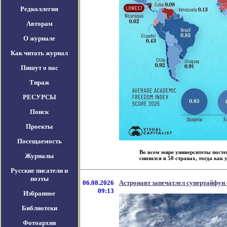
Редколлегия
Авторам
О журнале
Как читать журнал
Пишут о нас
Тираж
РЕСУРСЫ
Поиск
Проекты
Посещаемость
Во всем мире университеты посте
Журналы
снизился в 50 странах, тогда как у
Русские писатели и
поэты
06.08.2026
Астронавт запечатлел супертайфун
09:13
Избранное
Библиотеки
Фотоархив