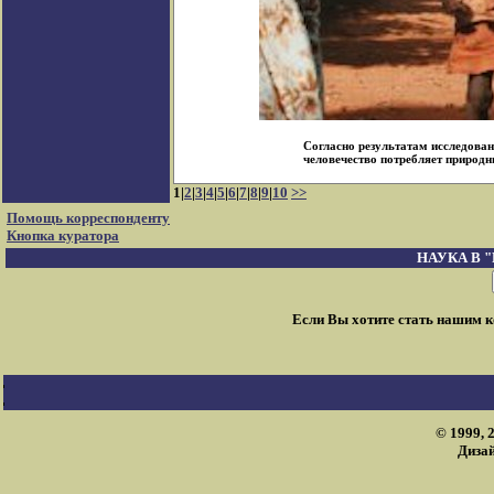
Согласно результатам исследовани
человечество потребляет природны
1|
2
|
3
|
4
|
5
|
6
|
7
|
8
|
9
|
10
>>
Помощь корреспонденту
Кнопка куратора
НАУКА В 
Если Вы хотите стать нашим 
© 1999, 
Дизай