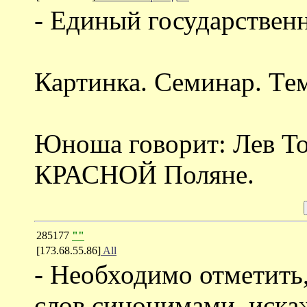
- Единый государствен
Картинка. Семинар. Те
Юноша говорит: Лев Т
КРАСНОЙ Поляне.
285177
""
[173.68.55.86]
All
- Необходимо отметить,
слов синонимами, иска