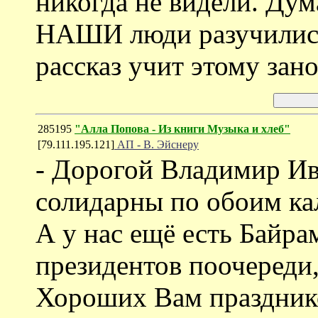
никогда не видели. Дум
НАШИ люди разучились
рассказ учит этому зано
285195
"Алла Попова - Из книги Музыка и хлеб"
[79.111.195.121]
АП - В. Эйснеру
- Дорогой Владимир И
солидарны по обоим ка
А у нас ещё есть Байра
президентов поочереди, 
Хороших Вам праздник