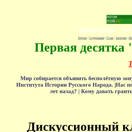
Портал
|
Содержание
|
О нас
|
Авторам
|
Но
Первая десятка 
Т
Мир собирается объявить бесполётную зон
Института Истории Русского Народа.
|
Нас п
лет назад? |
Кому давать грант
Дискуссионный к