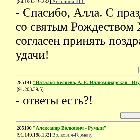
[84.190.219.232]
Антонина Ш-С
- Спасибо, Алла. С пра
со святым Рождеством 
согласен принять поздр
удачи!
285191
"Наталья Беляева, А. Е. Иллюминарская - Изу
[91.203.39.5]
- ответы есть?!
285190
"Александр Волкович - Румын"
[91.149.188.132]
Волкович-Герману