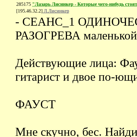
285175
"Лазарь Лисинкер - Которые чего-нибудь стоя
[195.46.32.2]
Л.Лисинкер
- СЕАНС_1 ОДИНОЧЕС
РАЗОГРЕВА маленькой
Действующие лица: Фау
гитарист и двое по-ющих
ФАУСТ
Мне скучно, бес. Найди