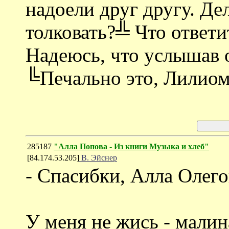
надоели друг другу. Де
толковать?╩ Что ответ
Надеюсь, что услышав о
╚Печально это, Лилио
285187
"Алла Попова - Из книги Музыка и хлеб"
[84.174.53.205]
В. Эйснер
- Спасибки, Алла Олего
У меня не жись - малин