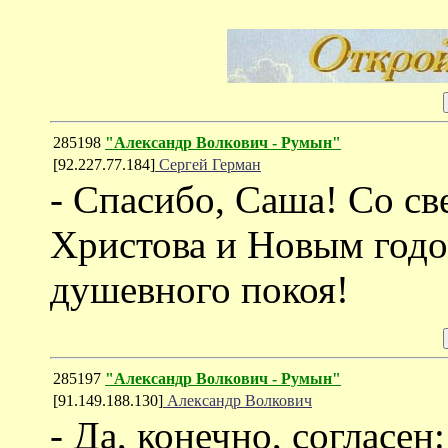
285198
"Александр Волкович - Румын"
[92.227.77.184]
Сергей Герман
- Спасибо, Саша! Со с
Христова и Новым годом
душевного покоя!
285197
"Александр Волкович - Румын"
[91.149.188.130]
Александр Волкович
- Да, конечно, согласе