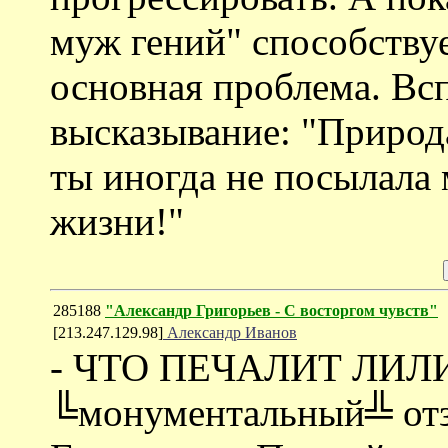
муж гений" способствуе
основная проблема. Вс
высказывание: "Природа
ты иногда не посылала 
жизни!"
285188
"Александр Григорьев - С восторгом чувств"
[213.247.129.98]
Александр Иванов
- ЧТО ПЕЧАЛИТ ЛИЛ
╚монументальный╩ отз