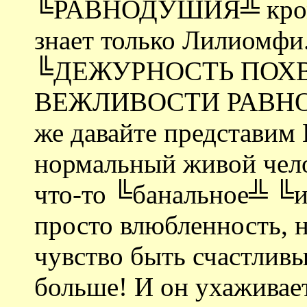
╚РАВНОДУШИЯ╩ кро
знает только Лилиомфи.
╚ДЕЖУРНОСТЬ ПОХ
ВЕЖЛИВОСТИ РАВНОДУ
же давайте представим
нормальный живой чело
что-то ╚банальное╩ ╚и
просто влюбленность, 
чувство быть счастливы
больше! И он ухаживает