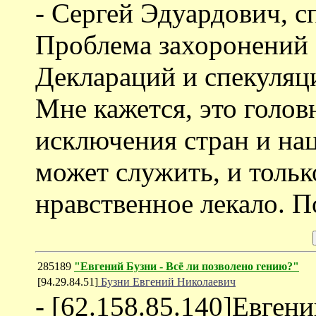
- Сергей Эдуардович, с
Проблема захоронений "
Деклараций и спекуляци
Мне кажется, это головн
исключения стран и на
может служить, и только
нравственное лекало. П
285189
"Евгений Бузни - Всё ли позволено гению?"
[94.29.84.51]
Бузни Евгений Николаевич
- [62.158.85.140]Евгени