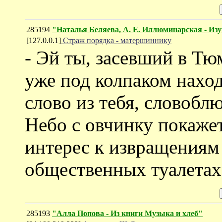
285194
"Наталья Беляева, А. Е. Иллюминарская - Изу
[127.0.0.1]
Страж порядка - матершиннику
- Эй ты, засевший в Тю
уже под колпаком нахо
слово из тебя, словоблю
Небо с овчинку покаже
интерес к извращениям
общественных туалетах,
285193
"Алла Попова - Из книги Музыка и хлеб"