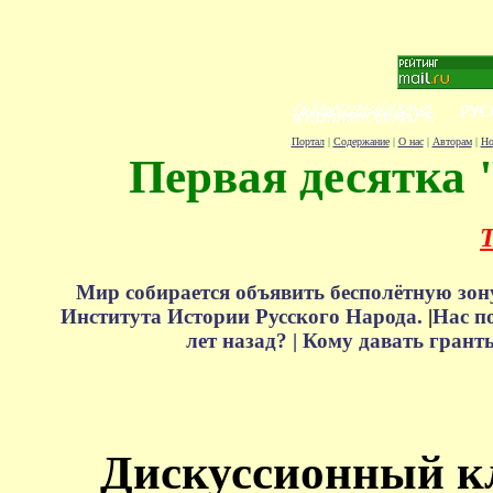
Портал
|
Содержание
|
О нас
|
Авторам
|
Но
Первая десятка 
Т
Мир собирается объявить бесполётную зон
Института Истории Русского Народа.
|
Нас п
лет назад? |
Кому давать грант
Дискуссионный к