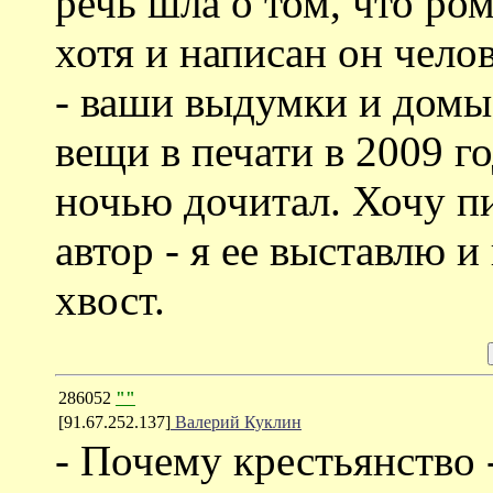
речь шла о том, что ро
хотя и написан он чел
- ваши выдумки и домы
вещи в печати в 2009 го
ночью дочитал. Хочу п
автор - я ее выставлю и
хвост.
286052
""
[91.67.252.137]
Валерий Куклин
- Почему крестьянство 