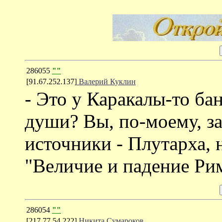
286055
""
[91.67.252.137]
Валерий Куклин
- Это у Каракалы-то ба
души? Вы, по-моему, з
источники - Плутарха, 
"Величие и падение Ри
286054
""
[217.77.54.222]
Никита Сумароков