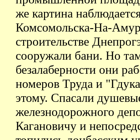
же картина наблюдается
Комсомольска-На-Амуре
строительстве Днепрог
сооружали бани. Но та
безалаберности они раб
номеров Труда и "Гдук
этому. Спасали душевы
железнодорожного депо
Кагановичу и непосред
топились донбасским у