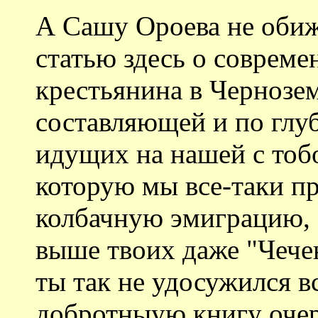
А Сашу Ороева не обиж
статью здесь о соврем
крестьянина в Чернозе
составляющей и по глу
идущих на нашей с тоб
которую мы все-таки п
колбачную эмиграцию, о
выше твоих даже "Чечен
ты так не удосужился в
добротныую книгу очер