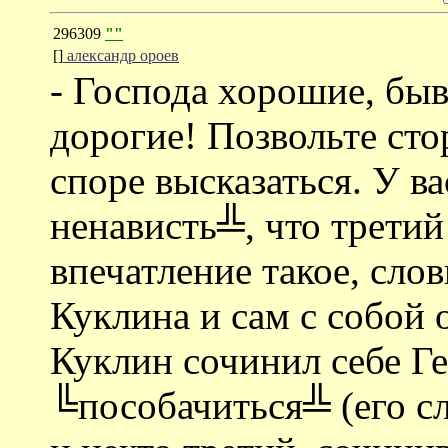
296309
""
[]
александр ороев
- Господа хорошие, бы
дорогие! Позвольте ст
споре высказаться. У в
ненависть╩, что трети
впечатление такое, сло
Куклина и сам с собой 
Куклин сочинил себе Ге
╚пособачиться╩ (его сл