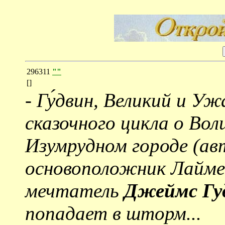
296311
""
[]
-
Гу́двин, Великий и Уж
сказочного цикла о Во
Изумрудном городе (ав
основоположник Лайме
мечтатель
Джеймс Гу
попадает в шторм...