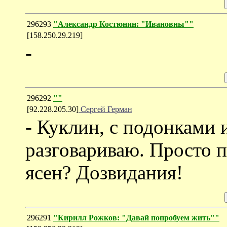
296293
"Александр Костюнин: "Ивановны""
[158.250.29.219]
-
296292
""
[92.228.205.30]
Сергей Герман
- Куклин, с подонками 
разговариваю. Просто 
ясен? Дозвидания!
296291
"Кирилл Рожков: "Давай попробуем жить""