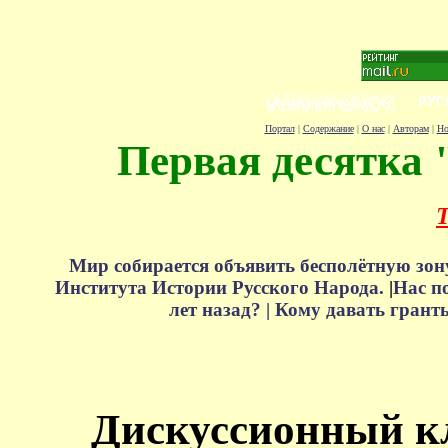
Портал
|
Содержание
|
О нас
|
Авторам
|
Но
Первая десятка 
Т
Мир собирается объявить бесполётную зон
Института Истории Русского Народа.
|
Нас п
лет назад? |
Кому давать грант
Дискуссионный к