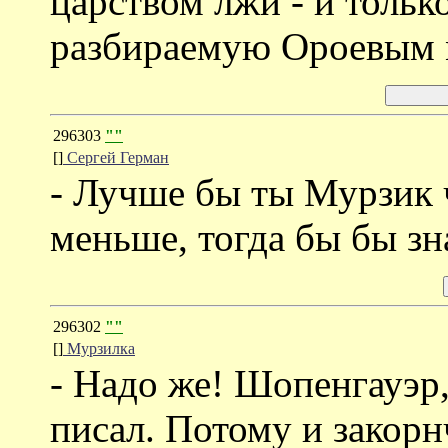
царством лжи - и тольк
разбираемую Ороевым м
296303
""
[]
Сергей Герман
- Лучше бы ты Мурзик 
меньше, тогда бы бы зн
296302
""
[]
Мурзилка
- Надо же! Шопенгауэр,
писал. Потому и закорн