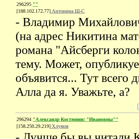
296295
""
[188.102.172.77]
Антонина Ш-С
- Владимир Михайлович
(на адрес Никитина мат
романа "Айсберги колон
тему. Может, опубликует
объявится... Тут всего 
Алла да я. Уважьте, а?
296294
"Александр Костюнин: "Ивановны""
[158.250.29.219]
Хлумов
- Лучше бы вы читали 