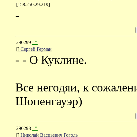
[158.250.29.219]
-
296299
""
[]
Сергей Герман
- - О Куклине.
Все негодяи, к сожале
Шопенгауэр)
296298
""
[]
Николай Васиьевич Гоголь