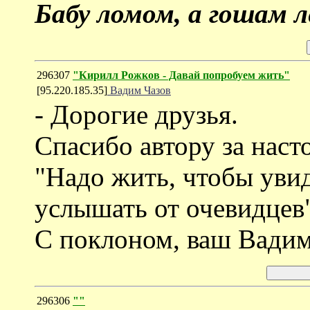
Бабу ломом, а гошам ле
296307
"Кирилл Рожков - Давай попробуем жить"
[95.220.185.35]
Вадим Чазов
- Дорогие друзья.
Спасибо автору за наст
"Надо жить, чтобы увид
услышать от очевидцев"
С поклоном, ваш Вадим
296306
""