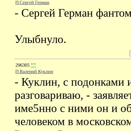
[]
Cергей Герман
- Сергей Герман фантом.
Улыбнуло.
296305
""
[]
Валерий Куклин
- Куклин, с подонками 
разговариваю, - заявляе
име5нно с ними он и об
человеком в московско