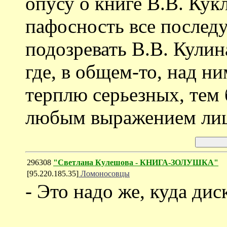
опусу о книге В.В. Кук
пафосность все последу
подозревать В.В. Кулин
где, в общем-то, над н
терплю серьезных, тем 
любым выражением лиц
296308
"Светлана Кулешова - КНИГА-ЗОЛУШКА"
[95.220.185.35]
Ломоносовцы
- Это надо же, куда ди