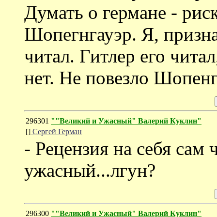
Думать о германе - рис
Шопегнгауэр. Я, призн
читал. Гитлер его читал
нет. Не повезло Шопенг
296301
""Великий и Ужасный" Валерий Куклин"
[]
Сергей Герман
- Рецензия на себя сам 
ужасный...лгун?
296300
""Великий и Ужасный" Валерий Куклин"