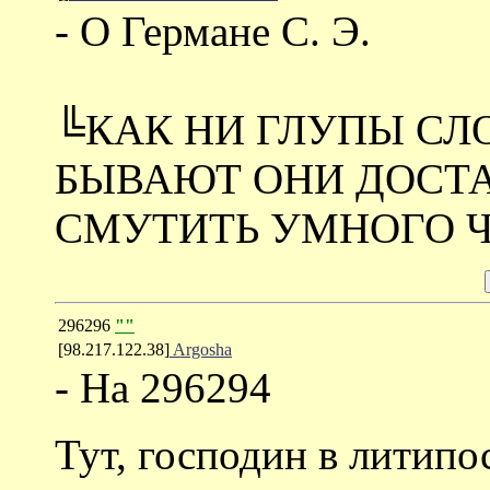
- О Германе С. Э.
╚КАК НИ ГЛУПЫ СЛО
БЫВАЮТ ОНИ ДОСТА
СМУТИТЬ УМНОГО Ч
296296
""
[98.217.122.38]
Argosha
- На 296294
Тут, господин в литипо