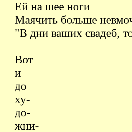
Ей на шее ноги
Маячить больше невмоч
"В дни ваших свадеб, т
Вот
и
до
ху-
до-
жни-