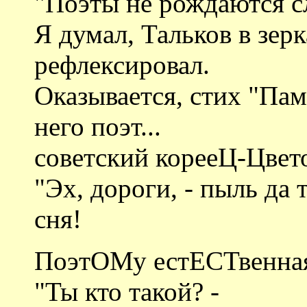
"Поэты не рождаются сл
Я думал, Тальков в зер
рефлексировал.
Оказывается, стих "Пам
него поэт...
советский корееЦ-Цве
"Эх, дороги, - пыль да т
сня!
ПоэтОМу естЕСТвенная 
"Ты кто такой? -