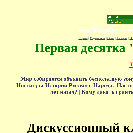
Портал
|
Содержание
|
О нас
|
Авторам
|
Но
Первая десятка 
Т
Мир собирается объявить бесполётную зон
Института Истории Русского Народа.
|
Нас п
лет назад? |
Кому давать грант
Дискуссионный к