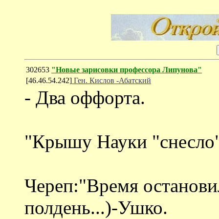
302653
"Новые зарисовки профессора Липунова"
[46.46.54.242]
Ген. Кислов -Абатский
- Два оффорта.
"Крышу Науки "снесло"
Череп:"Время останови
полдень...)-Ушко.