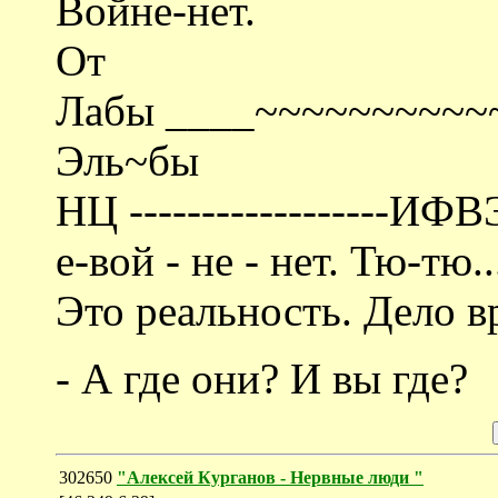
Войне-нет.
От
Лабы ____~~~~~~~~~~
Эль~бы
НЦ ------------------ИФВЭ-
e-вой - не - нет. Тю-тю..
Это реальность. Дело в
- А где они? И вы где?
302650
"Алексей Курганов - Нервные люди "