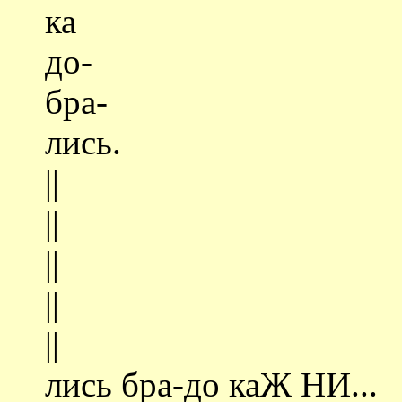
ка
до-
бра-
лись.
||
||
||
||
||
лись бра-до каЖ НИ...