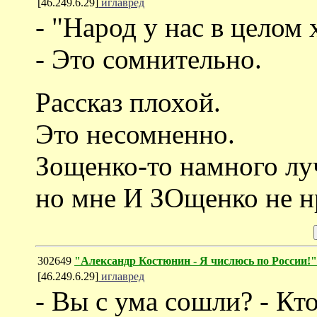
[46.249.6.29]
иглавред
- "Народ у нас в целом
- Это сомнительно.
Рассказ плохой.
Это несомненно.
Зощенко-то намного лу
но мне И ЗОщенко не н
302649
"Александр Костюнин - Я числюсь по России!"
[46.249.6.29]
иглавред
- Вы с ума сошли? - Кто