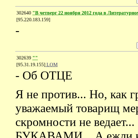
302640
"В четверг 22 ноября 2012 года в Литературно
[95.220.183.159]
-
302639
""
[95.31.19.155]
LOM
- Об ОТЦЕ
Я не против... Но, как 
уважаемый товарищ мер
скромности не ведает..
БУКАВАМИ... А ежли ко