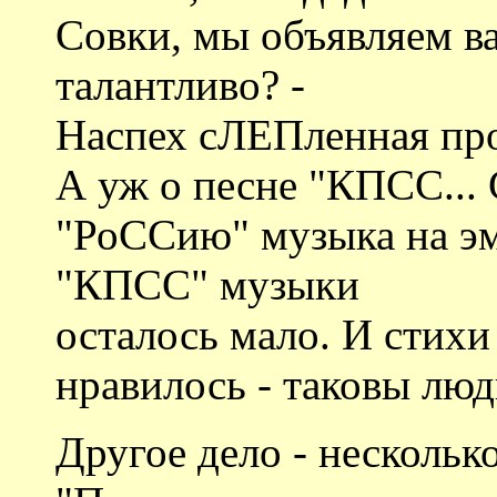
Совки, мы объявляем вам
талантливо? -
Наспех сЛЕПленная про
А уж о песне "КПСС... 
"РоССию" музыка на эмо
"КПСС" музыки
осталось мало. И стих
нравилось - таковы люд
Другое дело - несколь