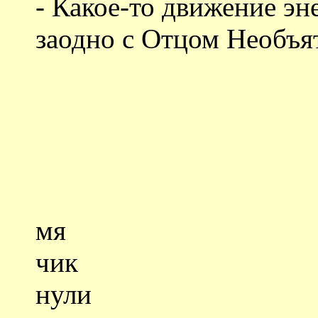
- Какое-то движение э
заодно с Отцом Необъя
мя
чик
нули