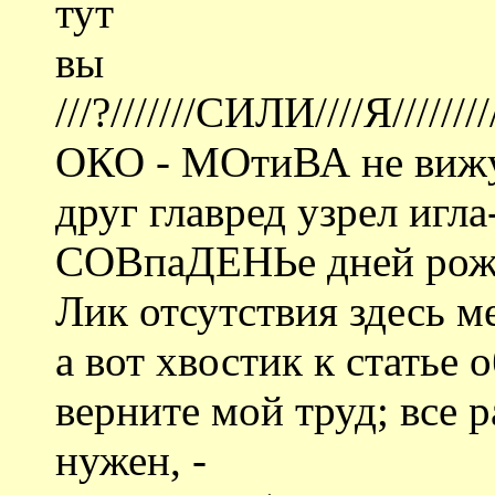
тут
вы
///?///////СИЛИ////Я/////////
ОКО - МОтиВА не вижу
друг главред узрел игла
СОВпаДЕНЬе дней рож
Лик отсутствия здесь м
а вот хвостик к статье 
верните мой труд; все 
нужен, -