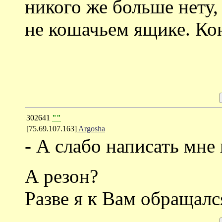
никого же больше нету,
не кошачьем ящике. Конь
302641
""
[75.69.107.163]
Argosha
- А слабо написать мне
А резон?
Разве я к Вам обращалс