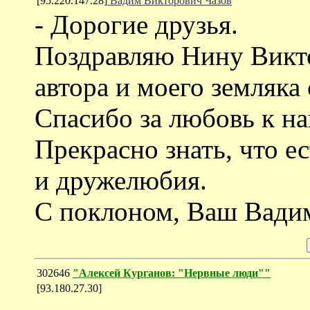
[95.220.147.28]
Вадим Викторович Чазов
- Дорогие друзья.
Поздравляю Нину Викто
автора и моего земляка
Спасибо за любовь к н
Прекрасно знать, что е
и дружелюбия.
С поклоном, Ваш Вади
302646
"Алексей Курганов: "Нервные люди""
[93.180.27.30]