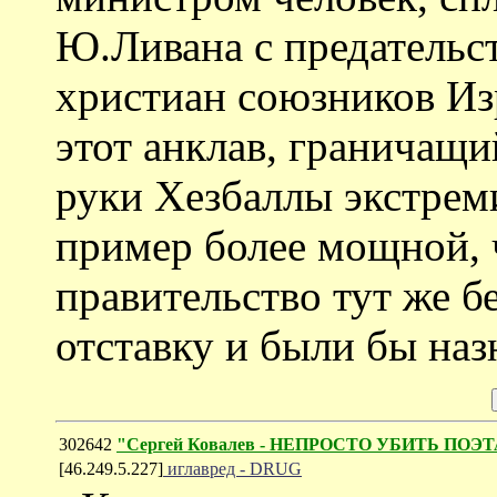
Ю.Ливана с предательс
христиан союзников Из
этот анклав, граничащи
руки Хезбаллы экстрем
пример более мощной, ч
правительство тут же б
отставку и были бы на
302642
"Сергей Ковалев - НЕПРОСТО УБИТЬ ПОЭТ
[46.249.5.227]
иглавред - DRUG