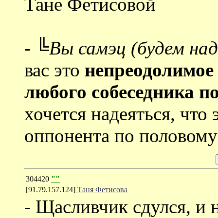
Тане Фетисовой
-
╚Вы самэц (будем на
вас это
непреодолимое
любого собеседника п
хочется надеяться, что 
оппонента по половому 
304420
""
[91.79.157.124]
Таня Фетисова
- Щасливчик сдулся, и 