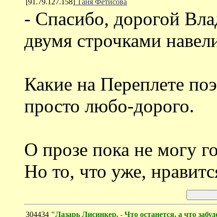
[91.79.127.158]
Таня Фетисова
- Спасибо, дорогой Вл
двумя строчками навел
Какие на Переплете поэт
просто любо-дорого.
О прозе пока не могу го
Но то, что уже, нравит
304434
"Лазарь Лисинкер, - Что останется, а что забу