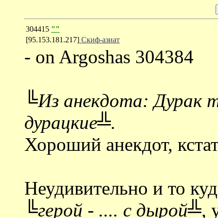
304415
""
[95.153.181.217]
Скиф-азиат
- on Argoshas 304384
╚Из анекдота: Дурак т
дурацкие╩.
Хороший анекдот, кстат
Неудивительно и то куд
╚герой - .... с дырой╩,
у