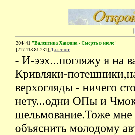
304441
"Валентина Ханзина - Смерть в июле"
[217.118.81.231]
Дилетант
- И-ээх...погляжу я на в
Кривляки-потешники,н
верхогляды - ничего ст
нету...одни ОПы и Чмо
шельмование.Тоже мне 
объяснить молодому ав