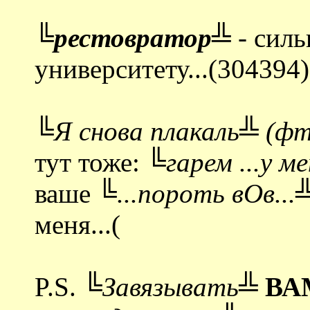
╚рестовратор╩
- силь
университету...(304394)
╚Я снова плакаль╩ (фт
тут тоже:
╚гарем ...у ме
ваше
╚...пороть вОв...
меня...(
P.S.
╚Завязывать╩
ВА