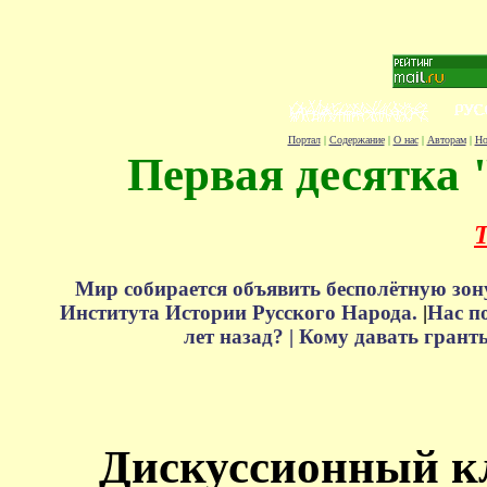
Портал
|
Содержание
|
О нас
|
Авторам
|
Но
Первая десятка 
Т
Мир собирается объявить бесполётную зон
Института Истории Русского Народа.
|
Нас п
лет назад? |
Кому давать грант
Дискуссионный к