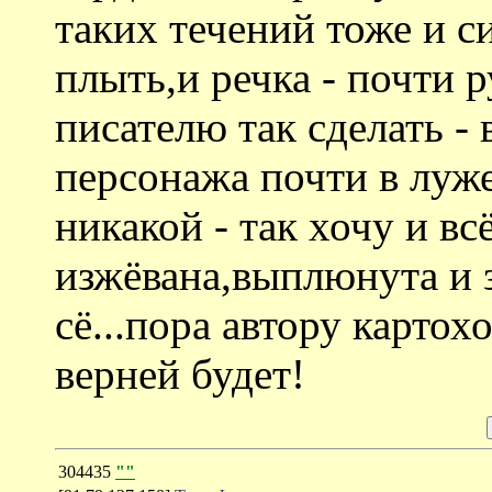
таких течений тоже и с
плыть,и речка - почти р
писателю так сделать - 
персонажа почти в луж
никакой - так хочу и в
изжёвана,выплюнута и з
сё...пора автору картох
верней будет!
304435
""