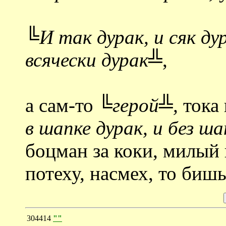
╚И так дурак, и сяк дур
всячески дурак╩
,
а сам-то
╚герой╩,
тока 
в шапке дурак, и без ш
боцман за коки, милый 
потеху, насмех, то бишь.
304414
""