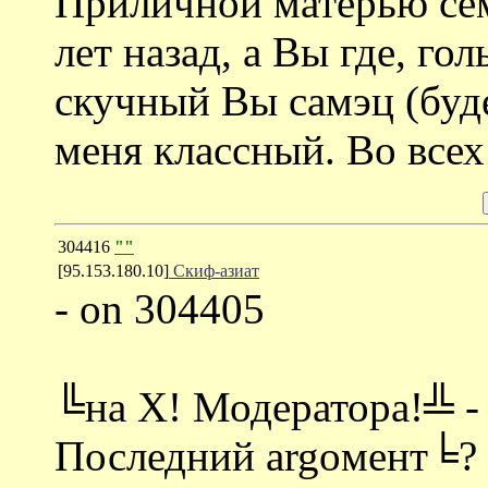
Приличной матерью сем
лет назад, а Вы где, го
скучный Вы самэц (буде
меня классный. Во все
304416
""
[95.153.180.10]
Скиф-азиат
- on 304405
╚на Х! Модератора!╩ - 
Последний argoмент╘?