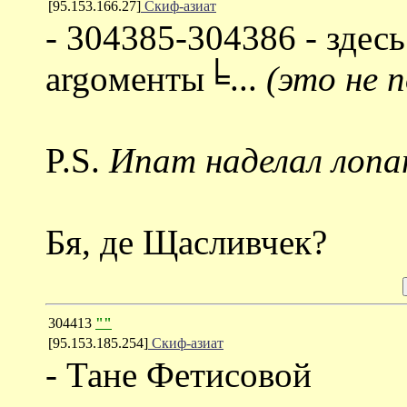
[95.153.166.27]
Скиф-азиат
- 304385-304386 - здес
argoменты╘...
(это не 
P.S.
Ипат наделал лопа
Бя, де Щасливчек?
304413
""
[95.153.185.254]
Скиф-азиат
- Тане Фетисовой