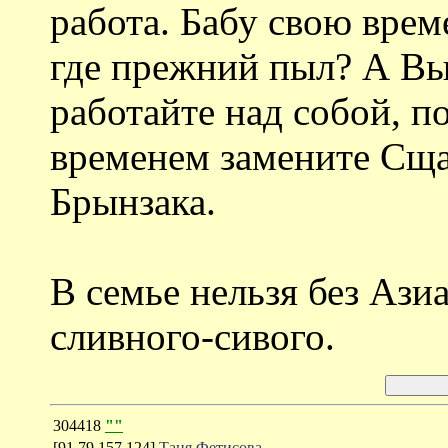
работа. Бабу свою врем
где прежний пыл? А Вы,
работайте над собой, п
временем замените Сща
Брынзака.
В семье нельзя без Ази
сливного-сивого.
304418
""
[91.79.157.124]
Таня Фетисова