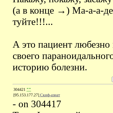
(а в конце →) Ма-а-а-дер
туйте!!!...
А это пациент любезно 
своего параноидального
историю болезни.
304421
""
[95.153.177.27]
Скиф-азиат
- on 304417