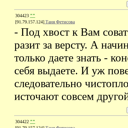
304423
""
[91.79.157.124]
Таня Фетисова
- Под хвост к Вам соват
разит за версту. А нач
только даете знать - кон
себя выдаете. И уж пов
следовательно чистопл
источают совсем другой
304422
""
[91.79.157.124]
Таня Фетисова