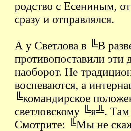
родство с Есениным, от
сразу и отправлялся.
А у Светлова в ╚В разв
противопоставили эти д
наоборот. Не традицио
воспеваются, а интерн
╚командирское положе
светловскому ╚я╩. Там 
Смотрите: ╚Мы не ска