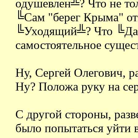
одушевлен╩? Что не то
╚Сам "берег Крыма" от
╚Уходящий╩? Что ╚Даж
самостоятельное сущес
Ну, Сергей Олегович, р
Ну? Положа руку на се
С другой стороны, разв
было попытаться уйти 