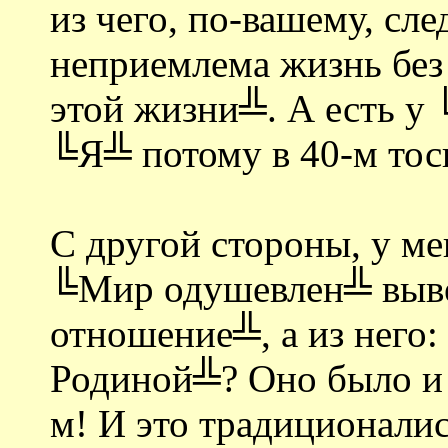
из чего, по-вашему, сле
неприемлема жизнь без
этой жизни╩. А есть у 
╚Я╩ потому в 40-м тоску
С другой стороны, у мен
╚Мир одушевлен╩ выве
отношение╩, а из него:
Родиной╩? Оно было и то
м! И это традиционалис