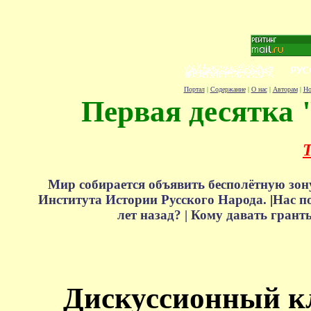
Портал
|
Содержание
|
О нас
|
Авторам
|
Но
Первая десятка 
Т
Мир собирается объявить бесполётную зон
Института Истории Русского Народа.
|
Нас п
лет назад? |
Кому давать грант
Дискуссионный к