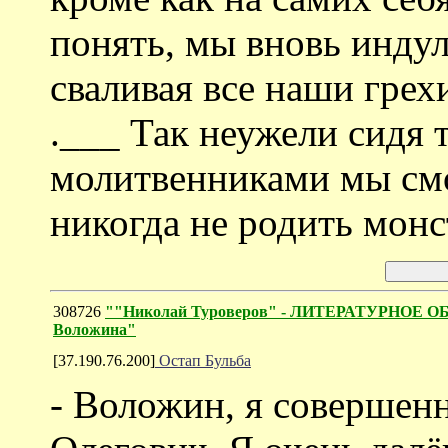
понять, мы вновь индул
сваливая все наши грех
.___ Так неужели сидя 
молитвенниками мы см
никогда не родить монс
308726
""Николай Туроверов" - ЛИТЕРАТУРНОЕ О
Воложина"
[37.190.76.200]
Остап Бульба
- Воложин, я совершенн