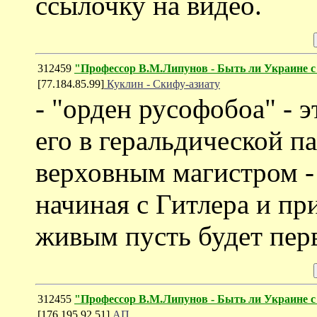
ссылочку на видео.
312459
"Профессор В.М.Липунов - Быть ли Украине с
[77.184.85.99]
Куклин - Скифу-азиату
- "орден русофобоа" - 
его в геральдической па
верховным магистром - 
начиная с Гитлера и пр
живым пусть будет пе
312455
"Профессор В.М.Липунов - Быть ли Украине с
[176.195.92.51]
АП