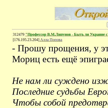
312479
"Профессор В.М.Липунов - Быть ли Украине с
[176.195.23.204]
Алла Попова
- Прошу прощения, у э
Мориц есть ещё эпигра
Не нам ли суждено из
Последние судьбы Евро
Чтобы собой предотв