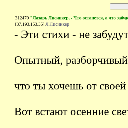
312470
"Лазарь Лисинкер, - Что останется, а что забу
[37.193.153.35]
Л.Лисинкер
- Эти стихи - не забуду
Опытный, разборчивый
что ты хочешь от свое
Вот встают осенние све