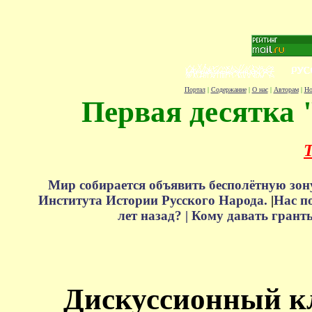
Портал
|
Содержание
|
О нас
|
Авторам
|
Но
Первая десятка 
Т
Мир собирается объявить бесполётную зон
Института Истории Русского Народа.
|
Нас п
лет назад? |
Кому давать грант
Дискуссионный к