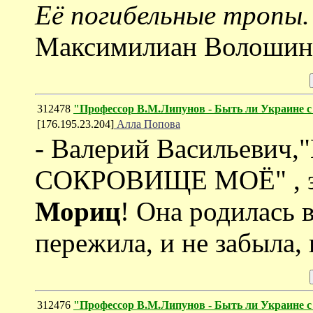
Её погибельные тропы.
Максимилиан Волошин
312478
"Профессор В.М.Липунов - Быть ли Украине с
[176.195.23.204]
Алла Попова
- Валерий Васильевич
СОКРОВИЩЕ МОЁ" , эт
Мориц
! Она родилась 
пережила, и не забыла,
312476
"Профессор В.М.Липунов - Быть ли Украине с