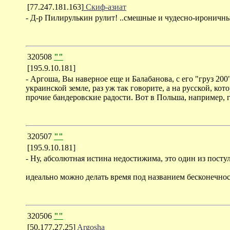
[77.247.181.163]
Скиф-азиат
- Д-р Пилирулькин рулит! ..смешные и чудесно-ироничны
320508
""
[195.9.10.181]
- Аргоша, Вы наверное еще и Балабанова, с его "груз 200
украинской земле, раз уж так говорите, а на русской, ко
прочие бандеровские радости. Вот в Польша, например, г
320507
""
[195.9.10.181]
- Ну, абсолютная истина недостижима, это один из постул
идеально можно делать время под названием бесконечнос
320506
""
[50.177.27.25]
Argosha