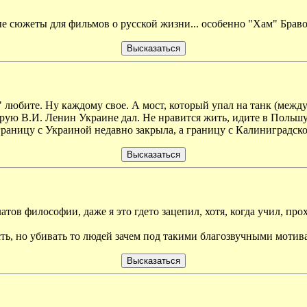
е сюжеты для фильмов о русской жизни... особенно "Хам" Браво
" любите. Ну каждому свое. А мост, который упал на танк (между 
торую В.И. Ленин Украине дал. Не нравится жить, идите в Польшу
раницу с Украиной недавно закрыла, а границу с Калиниградской
атов философии, даже я это гдето зацепил, хотя, когда учил, про
ть, но убивать то людей зачем под такими благозвучными мотив