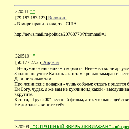
320511
""
[79.182.183.123]
Воложин
- В мире правит сила, т.е. США
http://news.mail.ru/politics/20768778/?frommail=1
320510
""
[50.177.27.25]
Argosha
- Не нужно меня байками кормить. Невежество не аргуме
Заодно получите Катынь - кто там кровью замаран извест
Да и не только там.
Про ленинские подарки - чушь собачья: отдать придется 
Ей Богу, чудак, я же вам не куклиноид какой - выслушив
вкрутите.
Кстати, "Груз 200" честный фильм, а то, что ваша действи
Не доходит - вините себя.
320509
""СТРАШНЫЙ ЗВЕРЬ ЛЕВИАФАН" - обозрение