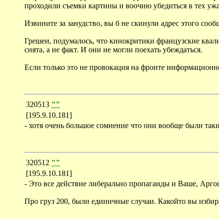
проходили съемки картины и воочию убедиться в тех ужа
Извините за занудство, вы б не скинули адрес этого сооб
Грешен, подумалось, что кинокритики французские квали
снята, а не факт. И они не могли поехать убеждаться.
Если только это не провокация на фронте информационн
320513
""
[195.9.10.181]
- хотя очень большое сомнение что они вообще были таки
320512
""
[195.9.10.181]
- Это все действие либерально пропаганды и Ваше, Аргош
Про груз 200, были единичные случаи. Какойто вы избир