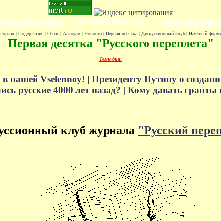
Портал
|
Содержание
|
О нас
|
Авторам
|
Новости
|
Первая десятка
|
Дискуссионный клуб
|
Научный фору
Первая десятка "Русского переплета"
Темы дня:
 в нашей Vselennoy!
|
Президенту Путину о создани
сь русские 4000 лет назад? |
Кому давать гранты 
уссионный клуб журнала
"Русский пере