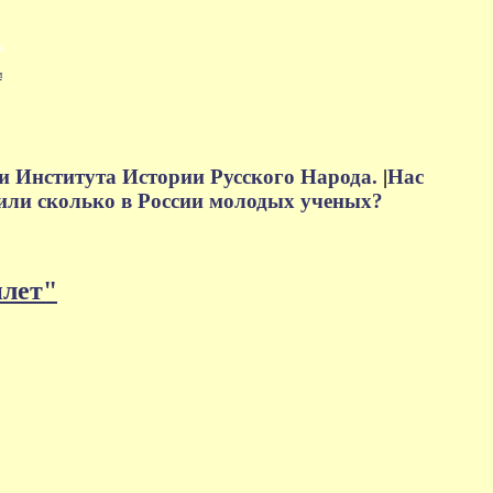
м
и Института Истории Русского Народа.
|
Нас
или сколько в России молодых ученых?
плет"