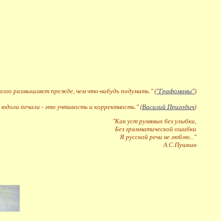
долго размышляет прежде, чем что-нибудь подумать." (
"Графоманы"
)
 юдоли печали - это учтивость и корректность." (
Василий Пригодич
)
"Как уст румяных без улыбки,
Без грамматической ошибки
Я русской речи не люблю..."
А.С.Пушкин