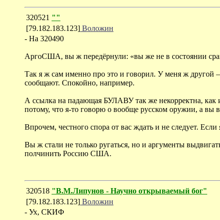
320521
""
[79.182.183.123]
Воложин
- На 320490
АргоСША, вы ж передёрнули: «вы же не в состоянии ср
Так я ж сам именно про это и говорил. У меня ж другой –
сообщают. Спокойно, например.
А ссылка на падающая БУЛАВУ так же некорректна, как и 
потому, что я-то говорю о вообще русском оружии, а вы
Впрочем, честного спора от вас ждать и не следует. Есл
Вы ж стали не только ругаться, но и аргументы выдвигать
полчинить Россию США.
320518
"В.М.Липунов - Научно открываемый бог"
[79.182.183.123]
Воложин
- Ух, СКИФ