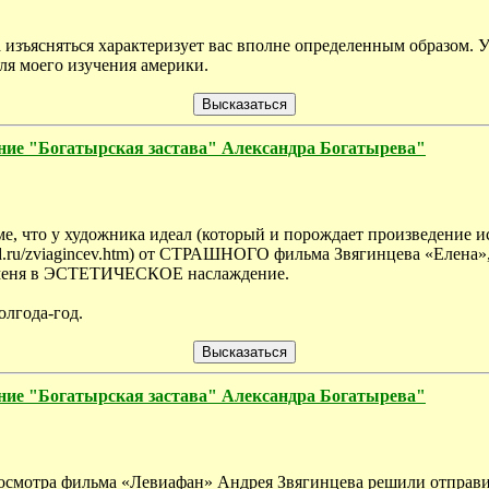
зъясняться характеризует вас вполне определенным образом. У 
для моего изучения америки.
 "Богатырская застава" Александра Богатырева"
ме, что у художника идеал (который и порождает произведение ис
d.ru/zviagincev.htm) от СТРАШНОГО фильма Звягинцева «Елена», 
 меня в ЭСТЕТИЧЕСКОЕ наслаждение.
олгода-год.
 "Богатырская застава" Александра Богатырева"
осмотра фильма «Левиафан» Андрея Звягинцева решили отправит