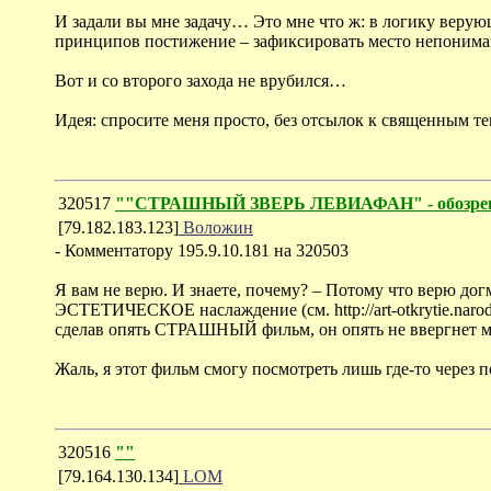
И задали вы мне задачу… Это мне что ж: в логику верующ
принципов постижение – зафиксировать место непонима
Вот и со второго захода не врубился…
Идея: спросите меня просто, без отсылок к священным те
320517
""СТРАШНЫЙ ЗВЕРЬ ЛЕВИАФАН" - обозрение
[79.182.183.123]
Воложин
- Комментатору 195.9.10.181 на 320503
Я вам не верю. И знаете, почему? – Потому что верю дог
ЭСТЕТИЧЕСКОЕ наслаждение (см. http://art-otkrytie.naro
сделав опять СТРАШНЫЙ фильм, он опять не ввергнет
Жаль, я этот фильм смогу посмотреть лишь где-то через п
320516
""
[79.164.130.134]
LOM