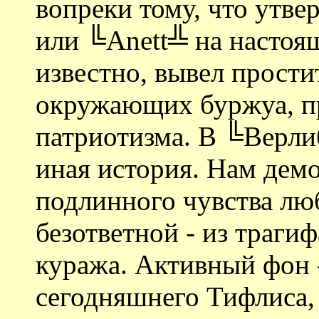
вопреки тому, что утв
или ╚Anett╩ на настоя
известно, вывел простит
окружающих буржуа, пр
патриотизма. В ╚Верли
иная история. Нам дем
подлинного чувства люб
безответной - из траги
куража. Активный фон 
сегодняшнего Тифлиса,