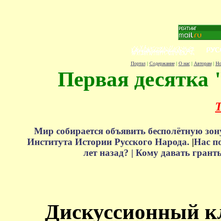
Портал
|
Содержание
|
О нас
|
Авторам
|
Но
Первая десятка 
Т
Мир собирается объявить бесполётную зон
Института Истории Русского Народа.
|
Нас п
лет назад? |
Кому давать грант
Дискуссионный к