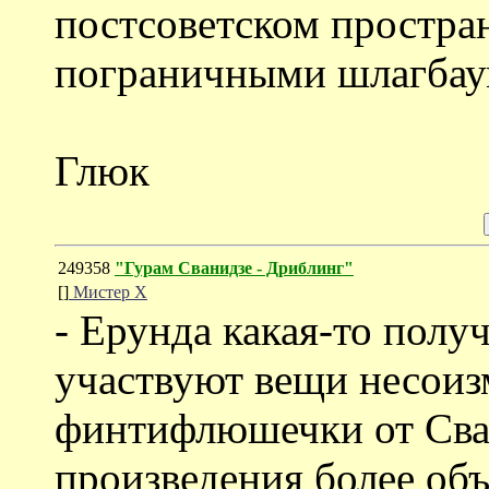
постсоветском простра
пограничными шлагбау
Глюк
249358
"Гурам Сванидзе - Дриблинг"
[]
Мистер Х
- Ерунда какая-то полу
участвуют вещи несоиз
финтифлюшечки от Сван
произведения более об