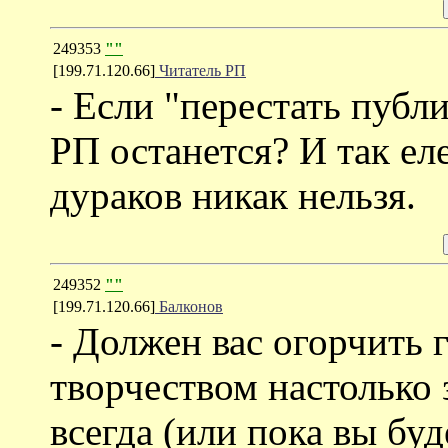
249353
""
[199.71.120.66]
Читатель РП
- Если "перестать публи
РП останется? И так ел
дураков никак нельзя.
249352
""
[199.71.120.66]
Балконов
- Должен вас огорчить
творчеством настолько 
всегда (или пока вы буд