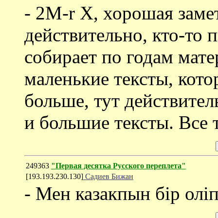
- 2M-r X, хорошая заме
действительно, кто-то 
собирает по годам мате
маленькие тексты, кото
больше, тут действите
и большие тексты. Все т
249363
"Первая десятка Русского переплета"
[193.193.230.130]
Садиев Бижан
- Мен казакпын бiр олiп 