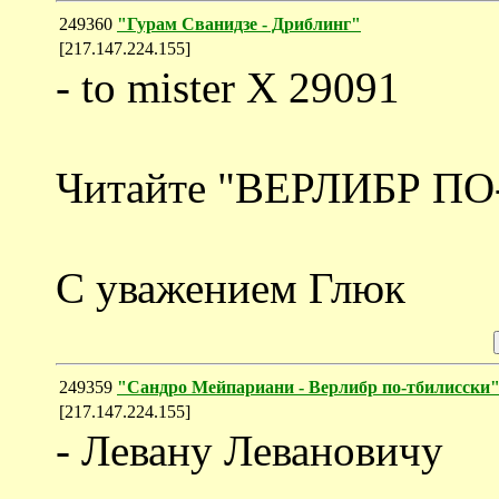
249360
"Гурам Сванидзе - Дриблинг"
[217.147.224.155]
- to mister X 29091
Читайте "ВЕРЛИБР П
С уважением Глюк
249359
"Сандро Мейпариани - Верлибр по-тбилисски
[217.147.224.155]
- Левану Левановичу