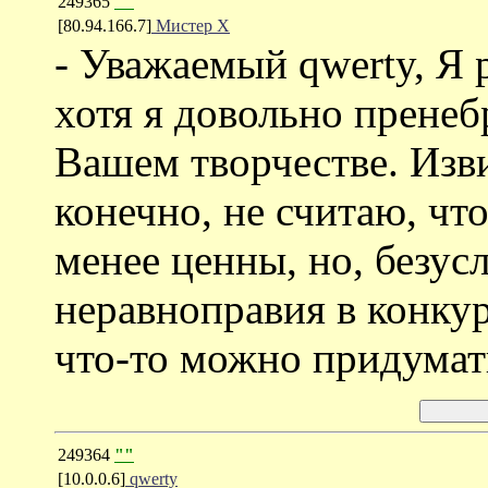
249365
""
[80.94.166.7]
Мистер Х
- Уважаемый qwerty, Я 
хотя я довольно пренеб
Вашем творчестве. Изви
конечно, не считаю, чт
менее ценны, но, безус
неравноправия в конкур
что-то можно придумать
249364
""
[10.0.0.6]
qwerty