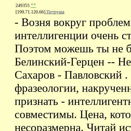
249355
""
[199.71.120.66]
Петруша
- Возня вокруг пробле
интеллигенции очень ст
Поэтом можешь ты не бы
Белинский-Герцен -- Н
Сахаров - Павловский .
фразеологии, накрученн
признать - интеллигент
совместимы. Цена, кото
неcоразмерна. Читай и