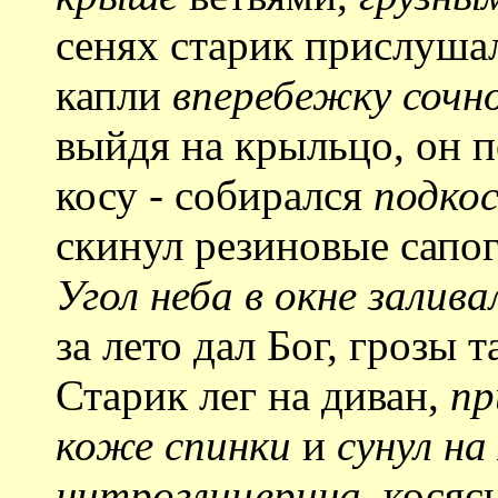
сенях старик прислушал
капли
вперебежку сочно
выйдя на крыльцо, он п
косу - собирался
подкос
скинул резиновые сапоги
Угол неба в окне залив
за лето дал Бог, грозы т
Старик лег на диван,
пр
коже спинки
и
сунул на
нитроглицерина
, косяс