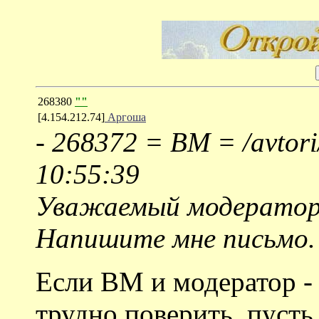
268380
""
[4.154.212.74]
Аргоша
-
268372 = ВМ = /avtori
10:55:39
Уважаемый модератор
Напишите мне письмо.
Если ВМ и модератор - 
трудно поверить, пуст