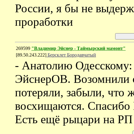
России, я бы не выдер
проработки
269599
"Владимир Эйснер - Таймырский мамонт"
[89.50.243.222]
Берсклет Бородавчатый
- Анатолию Одесскому:
ЭйснерОВ. Возомнили о
потеряли, забыли, что 
восхищаются. Спасибо В
Есть ещё рыцари на РП 