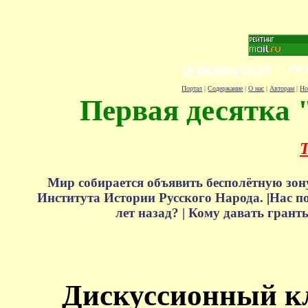
Портал
|
Содержание
|
О нас
|
Авторам
|
Но
Первая десятка 
Т
Мир собирается объявить бесполётную зон
Института Истории Русского Народа.
|
Нас п
лет назад? |
Кому давать грант
Дискуссионный к