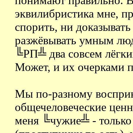
понимают правильно. 
эквилибристика мне, пр
спорить, ни доказывать
разжёвывать умным люд
╚РП╩ два совсем лёгких
Может, и их очерками п
Мы по-разному воспри
общечеловеческие ценн
меня ╚чужие╩ - только