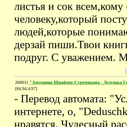
листья и сок всем,ком
человеку,который посту
людей,которые понимают
дерзай пиши.Твои книг
подруг. С уважением. 
269611
"Антонина Шнайдер-Стремякова - Дедушка Г
[84.94.4.97]
- Перевод автомата: "У
интернете, о, "Dedusch
нравятся. Чудесный рас