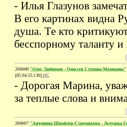
- Илья Глазунов замеч
В его картинах видна Р
душа. Те кто критикуют
бесспорному таланту и 
269608
"Олег Любимов - Одиссея Степана Мазякина"
[85.94.55.130]
ОС
- Дорогая Марина, ува
за теплые слова и вним
269607
"Антонина Шнайдер-Стремякова - Дедушка 