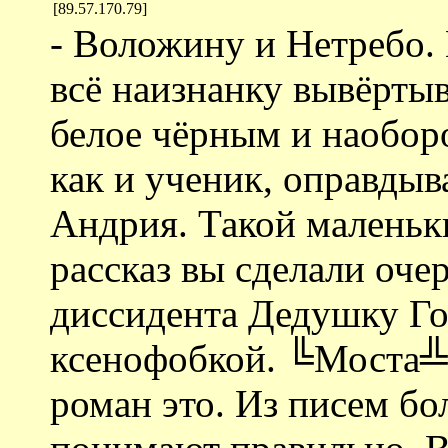
[89.57.170.79]
- Воложину и Нетребо. 
всё наизнанку вывёртыва
белое чёрным и наоборо
как и ученик, оправды
Андрия. Такой маленьк
рассказ вы сделали оче
диссидента Дедушку Го
ксенофобкой. ╚Моста╩ 
роман это. Из писем бо