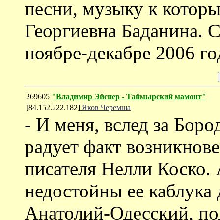
песни, музыку к котор
Георгиевна Баданина. 
ноябре-декабре 2006 го
269605
"Владимир Эйснер - Таймырский мамонт"
[84.152.222.182]
Яков Черемша
- И меня, вслед за Бор
радует факт возникнов
писателя Нелли Коско. 
недостойны ее каблука
Анатолий-Одесский, под