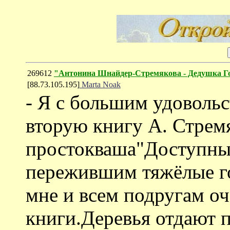
269612
"Антонина Шнайдер-Стремякова - Дедушка 
[88.73.105.195]
Marta Noak
- Я с большим удоволь
вторую книгу А. Стрем
простокваша"Доступный
пережившим тяжёлые г
мне и всем подругам оч
книги.Деревья отдают 