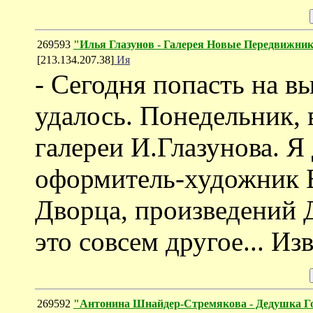
269593
"Илья Глазунов - Галерея Новые Передвижни
[213.134.207.38]
Ия
- Сегодня попасть на в
удалось. Понедельник, 
галереи И.Глазунова. Я
оформитель-художник 
Дворца, произведений Д
это совсем другое... Из
269592
"Антонина Шнайдер-Стремякова - Дедушка 