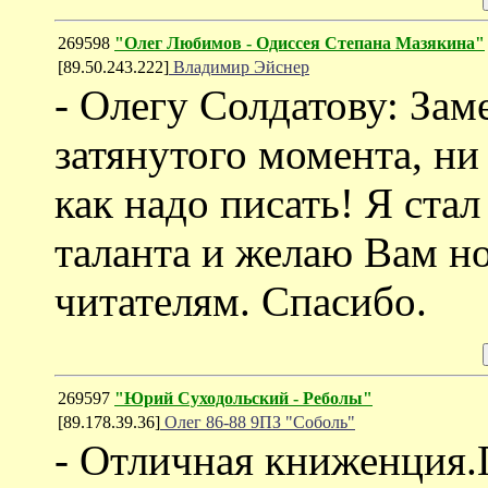
269598
"Олег Любимов - Одиссея Степана Мазякина"
[89.50.243.222]
Владимир Эйснер
- Олегу Солдатову: Зам
затянутого момента, ни
как надо писать! Я ста
таланта и желаю Вам но
читателям. Спасибо.
269597
"Юрий Суходольский - Реболы"
[89.178.39.36]
Олег 86-88 9ПЗ "Соболь"
- Отличная книженция.