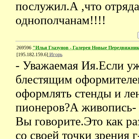
послужил.А ,что отряд
однополчанам!!!!
269596
"Илья Глазунов - Галерея Новые Передвижни
[195.182.159.6]
Игорь
- Уважаемая Ия.Если уж
блестящим оформителем
оформлять стенды и ле
пионеров?А живопись- э
Вы говорите.Это как ра
cо своей точки зрения г