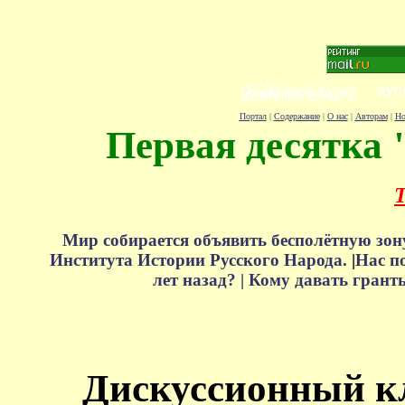
Портал
|
Содержание
|
О нас
|
Авторам
|
Но
Первая десятка 
Т
Мир собирается объявить бесполётную зон
Института Истории Русского Народа.
|
Нас п
лет назад? |
Кому давать грант
Дискуссионный к