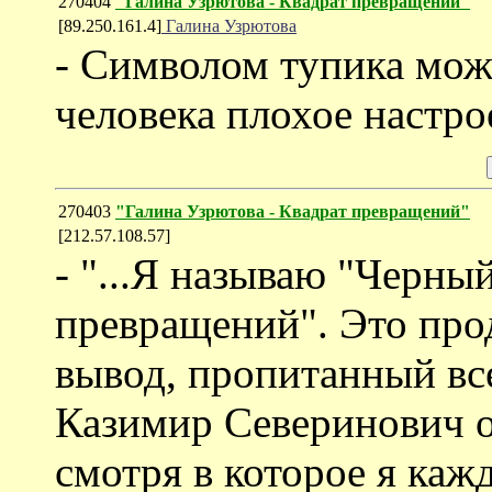
270404
"Галина Узрютова - Квадрат превращений"
[89.250.161.4]
Галина Узрютова
- Символом тупика може
человека плохое настро
270403
"Галина Узрютова - Квадрат превращений"
[212.57.108.57]
- "...Я называю "Черны
превращений". Это пр
вывод, пропитанный все
Казимир Северинович о
смотря в которое я каж