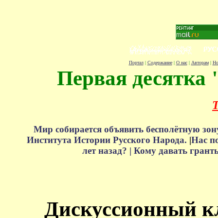
Портал
|
Содержание
|
О нас
|
Авторам
|
Но
Первая десятка 
Т
Мир собирается объявить бесполётную зон
Института Истории Русского Народа.
|
Нас п
лет назад? |
Кому давать грант
Дискуссионный к