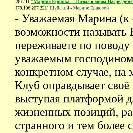
281711
"Марина Ершова - - Поэма о юном Насреддине
[78.106.207.221]
Шуйский - Марине Ершовой
- Уважаемая Марина (к
возможности называть В
переживаете по поводу 
уважаемым господином 
конкретном случае, на
Клуб оправдывает своё 
выступая платформой д
жизненных позиций, ра
странного и тем более 