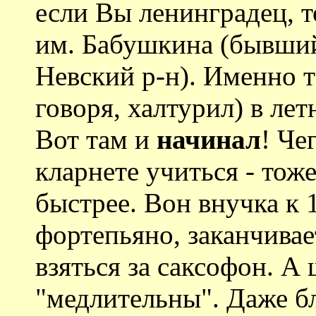
если Вы ленинградец, 
им. Бабушкина (бывши
Невский р-н). Именно 
говоря, халтурил) в лет
Вот там и
начинал
! Че
кларнете учиться - тож
быстрее. Вон внучка к 
фортепьяно, заканчивае
взяться за саксофон. А
"медлительны". Даже бл