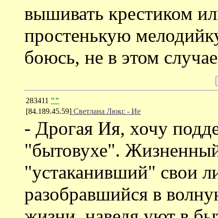
вышивать крестиком ил
простенькую мелодийку.
боюсь, не в этом случае
283411
""
[84.189.45.59]
Светлана Люкс - Ие
- Дрогая Ия, хочу подд
"бытовухе". Жизненный
"устаканивший" свои л
разобравшийся в волну
жизни, наведя уют в бы