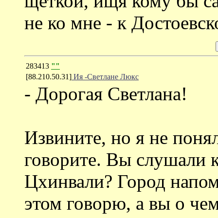
щёткой, ищя кому бы с
не ко мне - к Достоевск
283413
""
[88.210.50.31]
Ия -Светлане Люкс
- Дорогая Светлана!
Извините, но я не поня
говорите. Вы слушали 
Цхинвали? Город напом
этом говорю, а вы о че