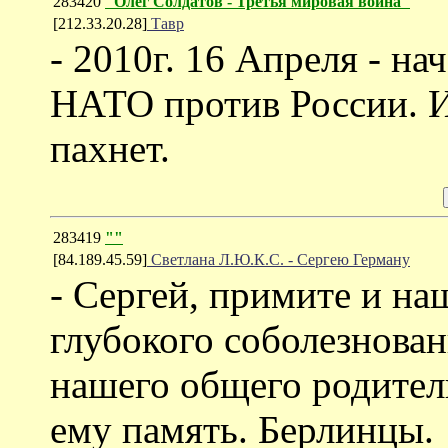
283420
"Олег Солдатов - Третья мировая война"
[212.33.20.28]
Тавр
- 2010г. 16 Апреля - н
НАТО против России. И
пахнет.
283419
""
[84.189.45.59]
Светлана Л.Ю.К.С. - Сергею Герману
- Сергей, примите и на
глубокого соболезнован
нашего общего родитель
ему память. Берлинцы.