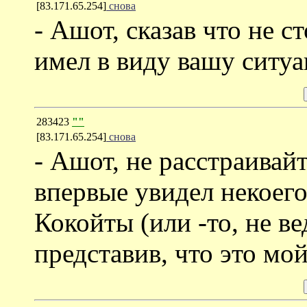
[83.171.65.254]
снова
- Ашот, сказав что не с
имел в виду вашу ситу
283423
""
[83.171.65.254]
снова
- Ашот, не расстраивайт
впервые увидел некоег
Кокойты (или -то, не в
представив, что это мо