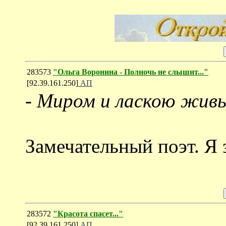
283573
"Ольга Воронина - Полночь не слышит..."
[92.39.161.250]
АП
-
Миром и ласкою живы
Замечательный поэт. Я 
283572
"Красота спасет..."
[92.39.161.250]
АП