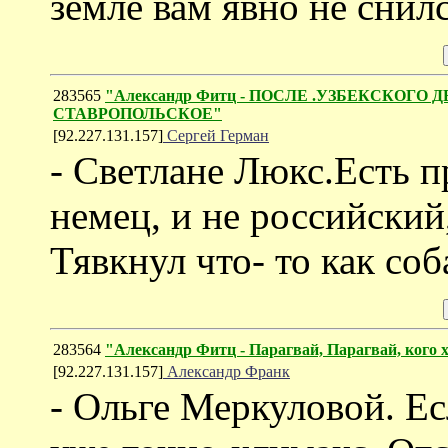
земле вам явно не снилс
283565
"Александр Фитц - ПОСЛЕ .УЗБЕКСКОГ
СТАВРОПОЛЬСКОЕ"
[92.227.131.157]
Сергей Герман
- Светлане Люкс.Есть п
немец, и не российский
Тявкнул что- то как соб
283564
"Александр Фитц - Парагвай, Парагвай, кого
[92.227.131.157]
Александр Франк
- Ольге Меркуловой. Есл