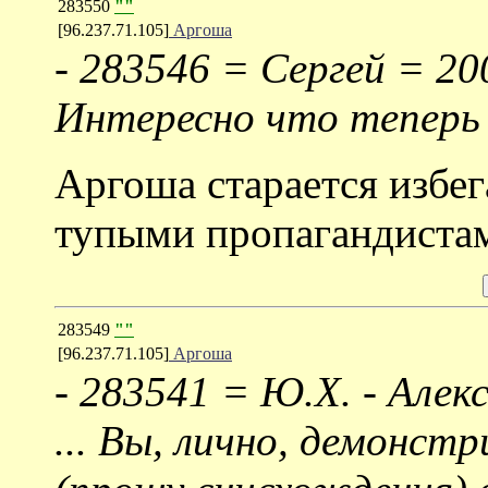
283550
""
[96.237.71.105]
Аргоша
-
283546 = Сергей = 20
Интересно что теперь
Аргоша старается избег
тупыми пропагандистам
283549
""
[96.237.71.105]
Аргоша
-
283541 = Ю.Х. - Алек
... Вы, лично, демонст