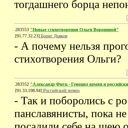
тогдашнего борца непон
283553
"Новые стихотворения Ольги Ворониной"
[91.77.32.23]
Борис Дьяков
- А почему нельзя прог
стихотворения Ольги?
283552
"Александр Фитц - Геноцид армян и российск
[91.33.198.94]
Российский немец
- Так и поборолись с 
панславянисты, пока не
посадили себе на шею 