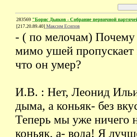
283569
"Борис Дьяков - Собрание первичной партяче
[217.20.89.40]
Максим Есипов
- ( по мелочам) Почему
мимо ушей пропускает н
что он умер?
И.В. : Нет, Леонид Иль
дыма, а коньяк- без вку
Теперь мы уже ничего 
коньяк, а- вода! Я луч