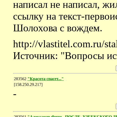
написал не написал, жи
ссылку на текст-перво
Шолохова с вождем.
http://vlastitel.com.ru/st
Источник: "Вопросы исто
283562
"Красота спасет..."
[158.250.29.217]
-
283561
"Александр Фитц - ПОСЛЕ .УЗБЕКСКОГ