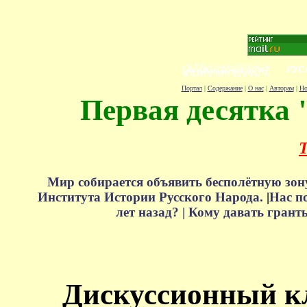
Портал
|
Содержание
|
О нас
|
Авторам
|
Но
Первая десятка 
Т
Мир собирается объявить бесполётную зон
Института Истории Русского Народа.
|
Нас п
лет назад? |
Кому давать грант
Дискуссионный к