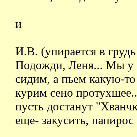
и
И.В. (упирается в груд
Подожди, Леня... Мы у 
сидим, а пьем какую-т
курим сено протухшее..
пусть достанут "Хванчк
еще- закусить, папирос