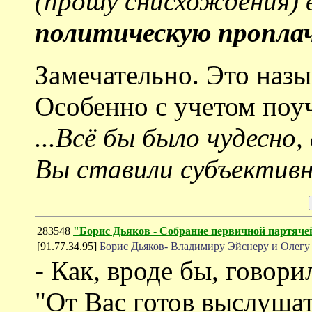
(прошу снисхождения) в
политическую пропла
Замечательно. Это назыв
Особенно с учетом поу
...Всё бы было чудесно
Вы ставили субъектив
283548
"Борис Дьяков - Собрание первичной партяче
[91.77.34.95]
Борис Дьяков- Владимиру Эйснеру и Олегу
- Как, вроде бы, говор
"От Вас готов выслуша