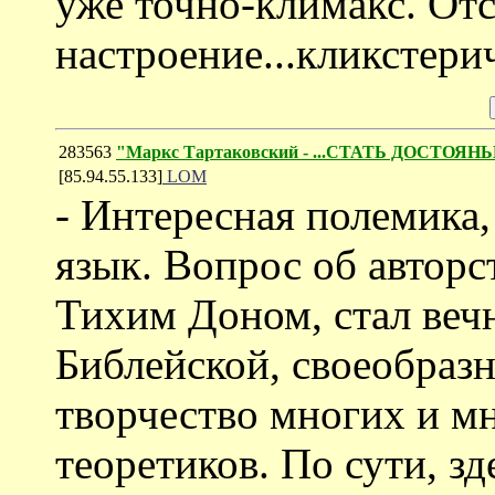
уже точно-климакс. От
настроение...кликстери
283563
"Маркс Тартаковский - ...СТАТЬ ДОСТОЯН
[85.94.55.133]
LOM
- Интересная полемика
язык. Вопрос об авторс
Тихим Доном, стал веч
Библейской, своеобра
творчество многих и м
теоретиков. По сути, зд