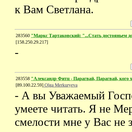
к Вам Светлана.
283560
"Маркс Тартаковский: "...Стать достояньем до
[158.250.29.217]
-
283558
"Александр Фитц - Парагвай, Парагвай, кого
[89.100.22.59]
Olga Merkuryeva
- А вы Уважаемый Госп
умеете читать. Я не Ме
смелости мне у Вас не 