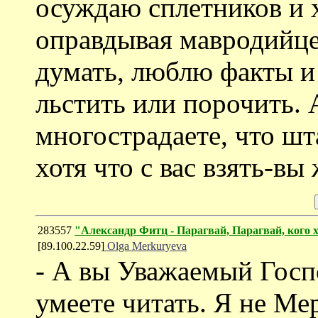
осуждаю сплетников и 
оправдывая мавродийце
думать, люблю факты и 
льстить или порочить. 
многострадаете, что ш
хотя что с вас взять-вы
283557
"Александр Фитц - Парагвай, Парагвай, кого
[89.100.22.59]
Olga Merkuryeva
- А вы Уважаемый Госп
умеете читать. Я не Ме